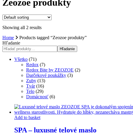
Zeozoe produkty
Showing all 2 results
Home
Products tagged “Zeozoe produkty”
Hľadanie
Hľadanie
71
Všetko
71
products
7
Redox
7
products
2
Redox Bite by ZEOZOE
2
3
products
Darčekové poukážky
3
13
products
Zuby
13
16
products
Tvár
16
29
products
Telo
29
products
6
Domácnosť
6
products
Add to basket
SPA – luxusné telové maslo