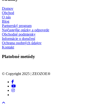
Domov
Obchod
O nás
Blog
Partnerský program
Najčastejšie otázky a odpovede
Obchodné podmienky
Informácie o doručení
Ochrana osobných údajov
Kontakt
Platobné metódy
© Copyright 2025 | ZEOZOE®
facebook
youtube
instagram
tiktok