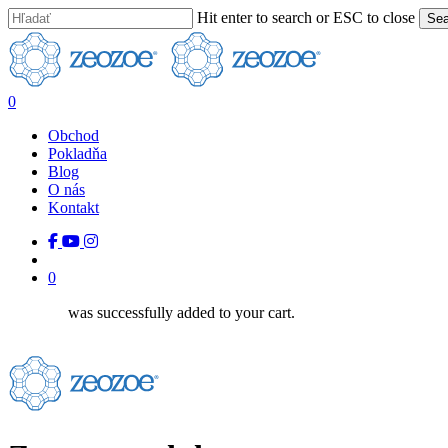
Skip
Hit enter to search or ESC to close
Sea
to
Close
main
Search
content
search
0
Menu
Obchod
Pokladňa
Blog
O nás
Kontakt
facebook
youtube
instagram
tiktok
search
0
was successfully added to your cart.