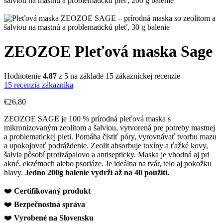
ZEOZOE Pleťová maska Sage
Hodnotenie
4.87
z 5 na základe
15
zákazníckej recenzie
15
recenzia zákazníka
€
26,80
ZEOZOE SAGE je 100 % prírodná pleťová maska s
mikronizovaným zeolitom a šalviou, vytvorená pre potreby mastnej
a problematickej pleti. Pomáha čistiť póry, vyrovnávať tvorbu mazu
a upokojovať podráždenie. Zeolit absorbuje toxíny a ťažké kovy,
šalvia pôsobí protizápalovo a antisepticky. Maska je vhodná aj pri
akné, ekzémoch alebo psoriáze. Je ideálna na tvár, telo aj pokožku
hlavy.
Jedno 200g balenie vydrží až na 40 použití.
❤️
Certifikovaný produkt
❤️
Bezpečnostná správa
❤️
Vyrobené na Slovensku