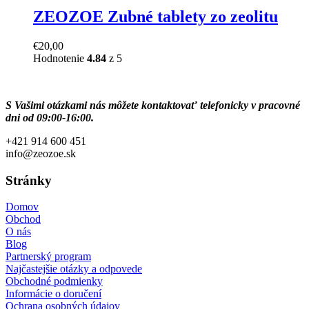
ZEOZOE Zubné tablety zo zeolitu
€
20,00
Hodnotenie
4.84
z 5
Share
S Vašimi otázkami nás môžete kontaktovať telefonicky v pracovné
dni od 09:00-16:00.
+421 914 600 451
info@zeozoe.sk
Stránky
Domov
Obchod
O nás
Blog
Partnerský program
Najčastejšie otázky a odpovede
Obchodné podmienky
Informácie o doručení
Ochrana osobných údajov