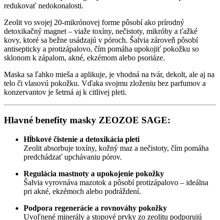
redukovať nedokonalosti.
Zeolit vo svojej 20-mikrónovej forme pôsobí ako prírodný
detoxikačný magnet – viaže toxíny, nečistoty, mikróby a ťažké
kovy, ktoré sa bežne usádzajú v póroch. Šalvia zároveň pôsobí
antisepticky a protizápalovo, čím pomáha upokojiť pokožku so
sklonom k zápalom, akné, ekzémom alebo psoriáze.
Maska sa ľahko mieša a aplikuje, je vhodná na tvár, dekolt, ale aj na
telo či vlasovú pokožku. Vďaka svojmu zloženiu bez parfumov a
konzervantov je šetrná aj k citlivej pleti.
Hlavné benefity masky ZEOZOE SAGE:
Hĺbkové čistenie a detoxikácia pleti
Zeolit absorbuje toxíny, kožný maz a nečistoty, čím pomáha
predchádzať upchávaniu pórov.
Regulácia mastnoty a upokojenie pokožky
Šalvia vyrovnáva mazotok a pôsobí protizápalovo – ideálna
pri akné, ekzémoch alebo podráždení.
Podpora regenerácie a rovnováhy pokožky
Uvoľnené minerály a stopové prvky zo zeolitu podporujú