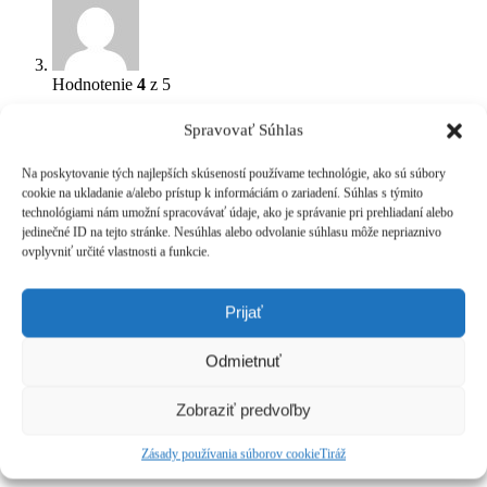
Hodnotenie
4
z 5
Žaneta
(overený zákazník)
–
4. augusta 2025
Spravovať Súhlas
Na poskytovanie tých najlepších skúseností používame technológie, ako sú súbory
cookie na ukladanie a/alebo prístup k informáciám o zariadení. Súhlas s týmito
technológiami nám umožní spracovávať údaje, ako je správanie pri prehliadaní alebo
jedinečné ID na tejto stránke. Nesúhlas alebo odvolanie súhlasu môže nepriaznivo
Hodnotenie
5
z 5
ovplyvniť určité vlastnosti a funkcie.
Jana Martanovičová
(overený zákazník)
–
25. augusta 2025
Prijať
Vyborna . Mam rosaceu a tym padom obmedzene moznosti
kozmetiky. Ukludnuje
Odmietnuť
Zobraziť predvoľby
Zásady používania súborov cookie
Tiráž
Hodnotenie
5
z 5