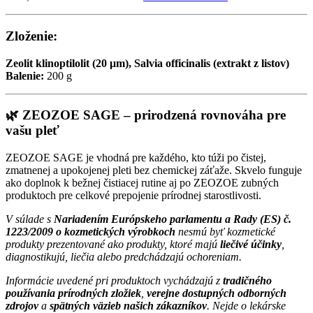
Zloženie:
Zeolit klinoptilolit (20 μm), Salvia officinalis (extrakt z listov)
Balenie:
200 g
🌿
ZEOZOE SAGE – prirodzená rovnováha pre
vašu pleť
ZEOZOE SAGE je vhodná pre každého, kto túži po čistej,
zmatnenej a upokojenej pleti bez chemickej záťaže. Skvelo funguje
ako doplnok k bežnej čistiacej rutine aj po ZEOZOE zubných
produktoch pre celkové prepojenie prírodnej starostlivosti.
V súlade s
Nariadením Európskeho parlamentu a Rady (ES) č.
1223/2009 o kozmetických výrobkoch
nesmú byť kozmetické
produkty prezentované ako produkty, ktoré majú
liečivé účinky
,
diagnostikujú, liečia alebo predchádzajú ochoreniam.
Informácie uvedené pri produktoch vychádzajú z
tradičného
používania prírodných zložiek
,
verejne dostupných odborných
zdrojov
a
spätných väzieb našich zákazníkov
. Nejde o lekárske