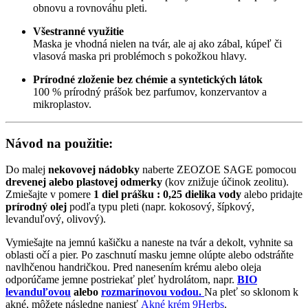
obnovu a rovnováhu pleti.
Všestranné využitie
Maska je vhodná nielen na tvár, ale aj ako zábal, kúpeľ či
vlasová maska pri problémoch s pokožkou hlavy.
Prírodné zloženie bez chémie a syntetických látok
100 % prírodný prášok bez parfumov, konzervantov a
mikroplastov.
Návod na použitie:
Do malej
nekovovej nádobky
naberte ZEOZOE SAGE pomocou
drevenej alebo plastovej odmerky
(kov znižuje účinok zeolitu).
Zmiešajte v pomere
1 diel prášku : 0,25 dielika vody
alebo pridajte
prírodný olej
podľa typu pleti (napr. kokosový, šípkový,
levanduľový, olivový).
Vymiešajte na jemnú kašičku a naneste na tvár a dekolt, vyhnite sa
oblasti očí a pier. Po zaschnutí masku jemne olúpte alebo odstráňte
navlhčenou handričkou. Pred nanesením krému alebo oleja
odporúčame jemne postriekať pleť hydrolátom, napr.
BIO
levanduľovou
alebo
rozmarínovou vodou.
Na pleť so sklonom k
akné, môžete následne naniesť
Akné krém 9Herbs
.