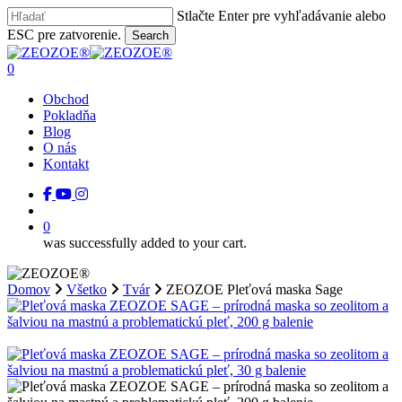
Skip
Stlačte Enter pre vyhľadávanie alebo
to
ESC pre zatvorenie.
Search
main
Close
content
Search
search
0
Menu
Obchod
Pokladňa
Blog
O nás
Kontakt
facebook
youtube
instagram
tiktok
search
0
was successfully added to your cart.
Domov
Všetko
Tvár
ZEOZOE Pleťová maska Sage