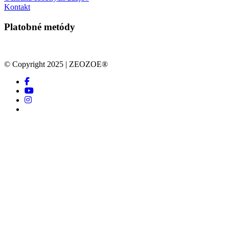
Kontakt
Platobné metódy
© Copyright 2025 | ZEOZOE®
facebook
youtube
instagram
tiktok
Close
Obchod
Menu
Pokladňa
Blog
O nás
Kontakt
facebook
youtube
instagram
tiktok