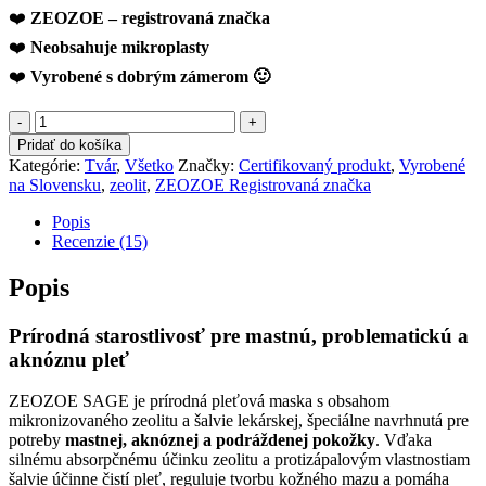
❤️
ZEOZOE – registrovaná značka
❤️
Neobsahuje mikroplasty
❤️
Vyrobené s dobrým zámerom 🙂
množstvo
ZEOZOE
Pridať do košíka
Pleťová
Kategórie:
Tvár
,
Všetko
Značky:
Certifikovaný produkt
,
Vyrobené
maska
na Slovensku
,
zeolit
,
ZEOZOE Registrovaná značka
Sage
Popis
Recenzie (15)
Popis
Prírodná starostlivosť pre mastnú, problematickú a
aknóznu pleť
ZEOZOE SAGE je prírodná pleťová maska s obsahom
mikronizovaného zeolitu a šalvie lekárskej, špeciálne navrhnutá pre
potreby
mastnej, aknóznej a podráždenej pokožky
. Vďaka
silnému absorpčnému účinku zeolitu a protizápalovým vlastnostiam
šalvie účinne čistí pleť, reguluje tvorbu kožného mazu a pomáha