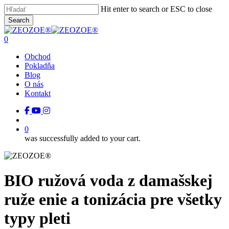
Skip
Hit enter to search or ESC to close
to
Close
Search
main
Close
Menu
content
Search
search
0
Menu
Obchod
Pokladňa
Blog
O nás
Kontakt
facebook
youtube
instagram
tiktok
search
0
was successfully added to your cart.
BIO ružová voda z damašskej
ruže enie a tonizácia pre všetky
typy pleti