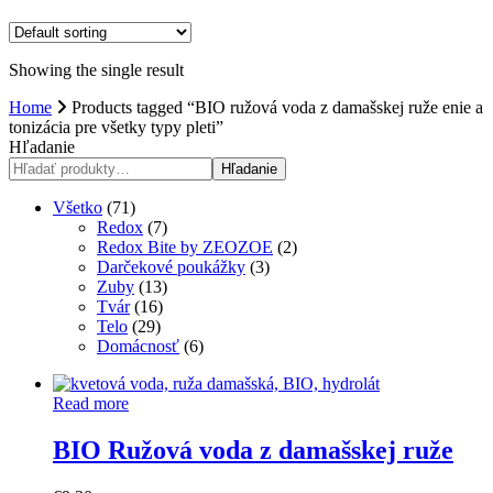
Showing the single result
Home
Products tagged “BIO ružová voda z damašskej ruže enie a
tonizácia pre všetky typy pleti”
Hľadanie
Hľadanie
71
Všetko
71
products
7
Redox
7
products
2
Redox Bite by ZEOZOE
2
3
products
Darčekové poukážky
3
13
products
Zuby
13
16
products
Tvár
16
29
products
Telo
29
products
6
Domácnosť
6
products
Read more
BIO Ružová voda z damašskej ruže