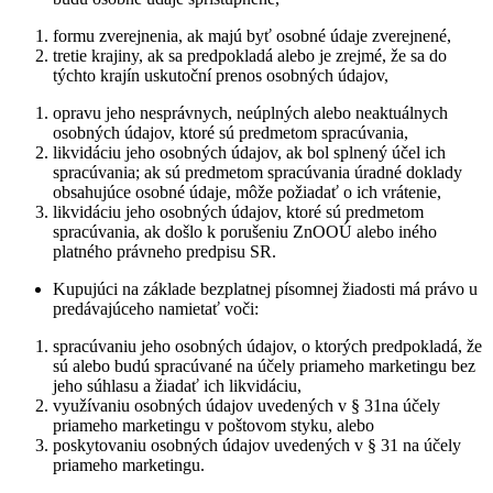
formu zverejnenia, ak majú byť osobné údaje zverejnené,
tretie krajiny, ak sa predpokladá alebo je zrejmé, že sa do
týchto krajín uskutoční prenos osobných údajov,
opravu jeho nesprávnych, neúplných alebo neaktuálnych
osobných údajov, ktoré sú predmetom spracúvania,
likvidáciu jeho osobných údajov, ak bol splnený účel ich
spracúvania; ak sú predmetom spracúvania úradné doklady
obsahujúce osobné údaje, môže požiadať o ich vrátenie,
likvidáciu jeho osobných údajov, ktoré sú predmetom
spracúvania, ak došlo k porušeniu ZnOOÚ alebo iného
platného právneho predpisu SR.
Kupujúci na základe bezplatnej písomnej žiadosti má právo u
predávajúceho namietať voči:
spracúvaniu jeho osobných údajov, o ktorých predpokladá, že
sú alebo budú spracúvané na účely priameho marketingu bez
jeho súhlasu a žiadať ich likvidáciu,
využívaniu osobných údajov uvedených v § 31na účely
priameho marketingu v poštovom styku, alebo
poskytovaniu osobných údajov uvedených v § 31 na účely
priameho marketingu.