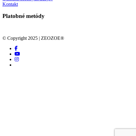
Kontakt
Platobné metódy
© Copyright 2025 | ZEOZOE®
facebook
youtube
instagram
tiktok
Close
Obchod
Menu
Pokladňa
Blog
O nás
Kontakt
facebook
youtube
instagram
tiktok