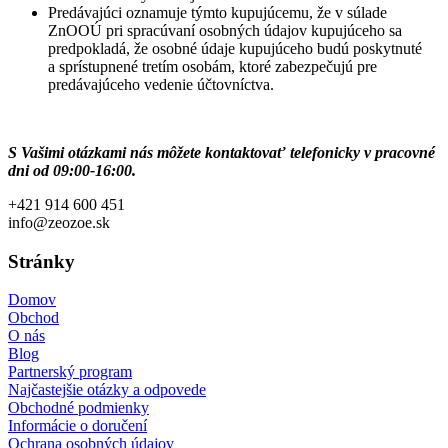
Predávajúci oznamuje týmto kupujúcemu, že v súlade
ZnOOÚ pri spracúvaní osobných údajov kupujúceho sa
predpokladá, že osobné údaje kupujúceho budú poskytnuté
a sprístupnené tretím osobám, ktoré zabezpečujú pre
predávajúceho vedenie účtovníctva.
S Vašimi otázkami nás môžete kontaktovať telefonicky v pracovné
dni od 09:00-16:00.
+421 914 600 451
info@zeozoe.sk
Stránky
Domov
Obchod
O nás
Blog
Partnerský program
Najčastejšie otázky a odpovede
Obchodné podmienky
Informácie o doručení
Ochrana osobných údajov