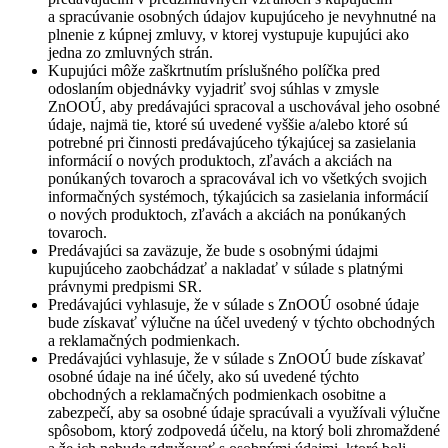
a spracúvanie osobných údajov kupujúceho je nevyhnutné na
plnenie z kúpnej zmluvy, v ktorej vystupuje kupujúci ako
jedna zo zmluvných strán.
Kupujúci môže zaškrtnutím príslušného políčka pred
odoslaním objednávky vyjadriť svoj súhlas v zmysle
ZnOOÚ, aby predávajúci spracoval a uschovával jeho osobné
údaje, najmä tie, ktoré sú uvedené vyššie a/alebo ktoré sú
potrebné pri činnosti predávajúceho týkajúcej sa zasielania
informácií o nových produktoch, zľavách a akciách na
ponúkaných tovaroch a spracovával ich vo všetkých svojich
informačných systémoch, týkajúcich sa zasielania informácií
o nových produktoch, zľavách a akciách na ponúkaných
tovaroch.
Predávajúci sa zaväzuje, že bude s osobnými údajmi
kupujúceho zaobchádzať a nakladať v súlade s platnými
právnymi predpismi SR.
Predávajúci vyhlasuje, že v súlade s ZnOOÚ osobné údaje
bude získavať výlučne na účel uvedený v týchto obchodných
a reklamačných podmienkach.
Predávajúci vyhlasuje, že v súlade s ZnOOÚ bude získavať
osobné údaje na iné účely, ako sú uvedené týchto
obchodných a reklamačných podmienkach osobitne a
zabezpečí, aby sa osobné údaje spracúvali a využívali výlučne
spôsobom, ktorý zodpovedá účelu, na ktorý boli zhromaždené