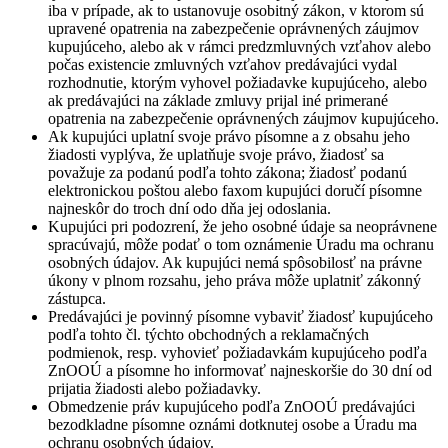
iba v prípade, ak to ustanovuje osobitný zákon, v ktorom sú
upravené opatrenia na zabezpečenie oprávnených záujmov
kupujúceho, alebo ak v rámci predzmluvných vzťahov alebo
počas existencie zmluvných vzťahov predávajúci vydal
rozhodnutie, ktorým vyhovel požiadavke kupujúceho, alebo
ak predávajúci na základe zmluvy prijal iné primerané
opatrenia na zabezpečenie oprávnených záujmov kupujúceho.
Ak kupujúci uplatní svoje právo písomne a z obsahu jeho
žiadosti vyplýva, že uplatňuje svoje právo, žiadosť sa
považuje za podanú podľa tohto zákona; žiadosť podanú
elektronickou poštou alebo faxom kupujúci doručí písomne
najneskôr do troch dní odo dňa jej odoslania.
Kupujúci pri podozrení, že jeho osobné údaje sa neoprávnene
spracúvajú, môže podať o tom oznámenie Úradu ma ochranu
osobných údajov. Ak kupujúci nemá spôsobilosť na právne
úkony v plnom rozsahu, jeho práva môže uplatniť zákonný
zástupca.
Predávajúci je povinný písomne vybaviť žiadosť kupujúceho
podľa tohto čl. týchto obchodných a reklamačných
podmienok, resp. vyhovieť požiadavkám kupujúceho podľa
ZnOOÚ a písomne ho informovať najneskoršie do 30 dní od
prijatia žiadosti alebo požiadavky.
Obmedzenie práv kupujúceho podľa ZnOOÚ predávajúci
bezodkladne písomne oznámi dotknutej osobe a Úradu ma
ochranu osobných údajov.