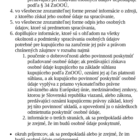
podľa § 34 ZnOOÚ,
vo všeobecne zrozumiteľnej forme presné informácie o zdroji,
z ktorého získal jeho osobné údaje na spracúvanie,
vo všeobecne zrozumiteľnej forme odpis jeho osobných
údajov, ktoré sú predmetom spracúvania,
doplňujúce informácie, ktoré sú s ohľadom na všetky
okolnosti a podmienky spracúvania osobných údajov
potrebné pre kupujúceho na zaručenie jej práv a právom
chránených záujmov v rozsahu najmä
poučenie o dobrovoľnosti alebo povinnosti poskytnúť
požadované osobné údaje; ak predávajúci získava
osobné údaje kupujúceho na základe súhlasu
kupujúceho podľa ZnOOÚ, oznámi jej aj čas platnosti
súhlasu, a ak kupujúceho povinnosť poskytnúť osobné
údaje vyplýva z priamo vykonateľného právne
záväzného aktu Európskej únie, medzinárodnej zmluvy,
ktorou je Slovenská republika viazaná, alebo zákona,
predávajúci oznámi kupujúcemu právny základ, ktorý
jej túto povinnosť ukladá, a upovedomí ju o následkoch
odmietnutia poskytnúť osobné údaje,
informácie o tretích stranách, ak sa predpokladá alebo
je zrejmé, že im budú osobné údaje poskytnuté,
okruh príjemcov, ak sa predpokladá alebo je zrejmé, že im
budú osobné údaje sprístupnené,