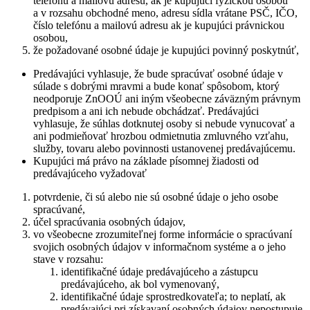
telefónu a mailovú adresu, ak je kupujúci fyzickou osobou
a v rozsahu obchodné meno, adresu sídla vrátane PSČ, IČO,
číslo telefónu a mailovú adresu ak je kupujúci právnickou
osobou,
že požadované osobné údaje je kupujúci povinný poskytnúť,
Predávajúci vyhlasuje, že bude spracúvať osobné údaje v
súlade s dobrými mravmi a bude konať spôsobom, ktorý
neodporuje ZnOOÚ ani iným všeobecne záväzným právnym
predpisom a ani ich nebude obchádzať. Predávajúci
vyhlasuje, že súhlas dotknutej osoby si nebude vynucovať a
ani podmieňovať hrozbou odmietnutia zmluvného vzťahu,
služby, tovaru alebo povinnosti ustanovenej predávajúcemu.
Kupujúci má právo na základe písomnej žiadosti od
predávajúceho vyžadovať
potvrdenie, či sú alebo nie sú osobné údaje o jeho osobe
spracúvané,
účel spracúvania osobných údajov,
vo všeobecne zrozumiteľnej forme informácie o spracúvaní
svojich osobných údajov v informačnom systéme a o jeho
stave v rozsahu:
identifikačné údaje predávajúceho a zástupcu
predávajúceho, ak bol vymenovaný,
identifikačné údaje sprostredkovateľa; to neplatí, ak
predávajúci pri získavaní osobných údajov nepostupuje