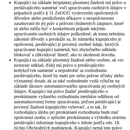
Kupujúci na základe bezplatnej písomnej žiadosti má právo u
predávajúceho namietať voči spracúvaniu osobných údajov v
prípadoch podľa § 31 ZnOOÚ vyslovením oprávnených
dôvodov alebo predložením dôkazov o neoprávnenom
zasahovaní do jej práv a právom chránených záujmov, ktoré
sú alebo môžu byť v konkrétnom prípade takýmto
spracúvaním osobných údajov poškodené; ak tomu nebránia
zákonné dôvody a preukáže sa, že námietka kupujúceho je
oprávnená, predávajúci je povinný osobné údaje, ktorých
spracúvanie kupujúci namietal, bez zbytočného odkladu
blokovať a zlikvidovať ihneď, ako to okolnosti dovolia.
Kupujúci na základe písomnej žiadosti alebo osobne, ak vec
neznesie odklad, ďalej má právo u predávajúceho
kedykoľvek namietať a nepodrobiť sa rozhodnutiu
predávajúceho, ktoré by malo pre neho právne účinky alebo
významný dosah, ak sa také rozhodnutie vydá výlučne na
základe úkonov automatizovaného spracúvania jej osobných
údajov. Kupujúci má právo žiadať predávajúceho o
preskúmanie vydaného rozhodnutia metódou odlišnou od
automatizovanej formy spracúvania, pričom predávajúci je
povinný žiadosti kupujúceho vyhovieť, a to tak, že
rozhodujúcu úlohu pri preskúmaní rozhodnutia bude mať
oprávnená osoba; o spôsobe preskúmania a výsledku zistenia
predávajúci informuje kupujúceho v lehote podľa ods. 18.
týchto Obchodných podmienok. Kupujúci nemá toto právo