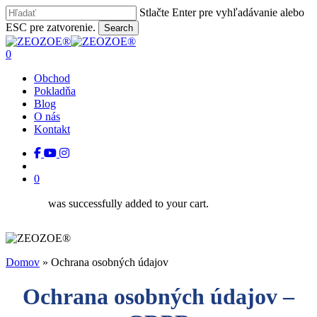
Skip
Stlačte Enter pre vyhľadávanie alebo
to
ESC pre zatvorenie.
Search
main
Close
content
Search
search
0
Menu
Obchod
Pokladňa
Blog
O nás
Kontakt
facebook
youtube
instagram
tiktok
search
0
was successfully added to your cart.
Domov
»
Ochrana osobných údajov
Ochrana osobných údajov –