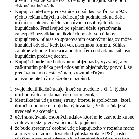
a že ich nebude združovať s osobnými údajmi, ktoré boli
získané na iné účely.
Kupujúci udeľuje predávajúcemu súhlas podľa bodu 9.5.
týchto reklamačných a obchodných podmienok na dobu
určitú do splnenia účelu spracúvania osobných údajov
kupujúceho. Predávajúci po splnení účelu spracúvania
zabezpečí bezodkladne likvidáciu osobných údajov
kupujúceho. Súhlas so spracovaním osobných údajov môže
kupujúci odvolať kedykoľvek písomnou formou. Súhlas
zanikne v lehote 1 mesiaca od doručenia odvolania súhlasu
kupujúcim predávajúcemu.
Kupujúci bude pred odoslaním objednávky vyzvaný, aby
zaškrtnutím políčka pred odoslaním objednávky potvrdil, že
predávajúci mu dostatočným, zrozumiteľným
a nezameniteľným spôsobom oznámil:
svoje identifikačné údaje, ktoré sú uvedené v čl. 1. týchto
obchodných a reklamačných podmienok,
identifikačné údaje tretej strany, ktorou je spoločnosť, ktorá
doručí kupujúcemu objednaný tovar tak, že tieto údaje sú
uvedené v akceptácii,
účel spracúvania osobných údajov ktorým je uzavretie kúpnej
zmluvy medzi predávajúcim a kupujúcim,
že bude spracúvať osobné údaje kupujúceho v rozsahu meno
a priezvisko, adresu trvalého bydliska vrátane PSČ, číslo