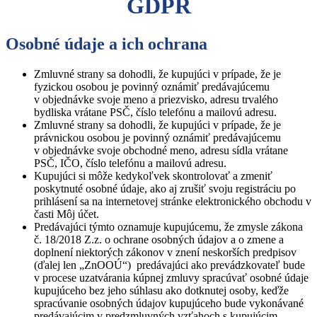
GDPR
Osobné údaje a ich ochrana
Zmluvné strany sa dohodli, že kupujúci v prípade, že je
fyzickou osobou je povinný oznámiť predávajúcemu
v objednávke svoje meno a priezvisko, adresu trvalého
bydliska vrátane PSČ, číslo telefónu a mailovú adresu.
Zmluvné strany sa dohodli, že kupujúci v prípade, že je
právnickou osobou je povinný oznámiť predávajúcemu
v objednávke svoje obchodné meno, adresu sídla vrátane
PSČ, IČO, číslo telefónu a mailovú adresu.
Kupujúci si môže kedykoľvek skontrolovať a zmeniť
poskytnuté osobné údaje, ako aj zrušiť svoju registráciu po
prihlásení sa na internetovej stránke elektronického obchodu v
časti Môj účet.
Predávajúci týmto oznamuje kupujúcemu, že zmysle zákona
č. 18/2018 Z.z. o ochrane osobných údajov a o zmene a
doplnení niektorých zákonov v znení neskorších predpisov
(ďalej len „ZnOOÚ“) predávajúci ako prevádzkovateľ bude
v procese uzatvárania kúpnej zmluvy spracúvať osobné údaje
kupujúceho bez jeho súhlasu ako dotknutej osoby, keďže
spracúvanie osobných údajov kupujúceho bude vykonávané
predávajúcim v predzmluvných vzťahoch s kupujúcim