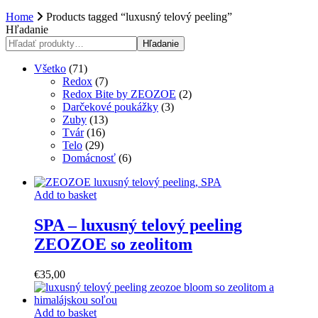
Home
Products tagged “luxusný telový peeling”
Hľadanie
Hľadanie
71
Všetko
71
products
7
Redox
7
products
2
Redox Bite by ZEOZOE
2
3
products
Darčekové poukážky
3
13
products
Zuby
13
16
products
Tvár
16
29
products
Telo
29
products
6
Domácnosť
6
products
Add to basket
SPA – luxusný telový peeling
ZEOZOE so zeolitom
€
35,00
Add to basket