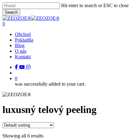
Skip
Hit enter to search or ESC to close
to
Close
Search
main
Close
Menu
content
Search
search
0
Menu
Obchod
Pokladňa
Blog
O nás
Kontakt
facebook
youtube
instagram
tiktok
search
0
was successfully added to your cart.
luxusný telový peeling
Showing all 6 results