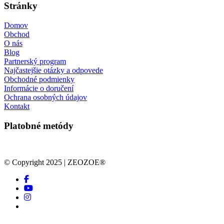
Stránky
Domov
Obchod
O nás
Blog
Partnerský program
Najčastejšie otázky a odpovede
Obchodné podmienky
Informácie o doručení
Ochrana osobných údajov
Kontakt
Platobné metódy
© Copyright 2025 | ZEOZOE®
facebook
youtube
instagram
tiktok