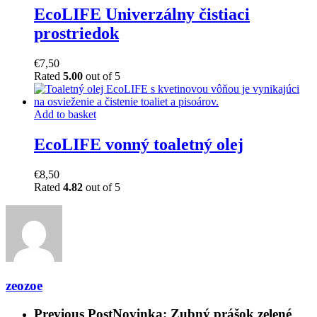
EcoLIFE Univerzálny čistiaci
prostriedok
€
7,50
Rated
5.00
out of 5
Add to basket
EcoLIFE vonný toaletný olej
€
8,50
Rated
4.82
out of 5
zeozoe
Previous Post
Novinka: Zubný prášok zelené