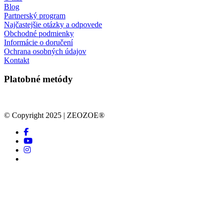
Blog
Partnerský program
Najčastejšie otázky a odpovede
Obchodné podmienky
Informácie o doručení
Ochrana osobných údajov
Kontakt
Platobné metódy
© Copyright 2025 | ZEOZOE®
facebook
youtube
instagram
tiktok
Obchod
Pokladňa
Blog