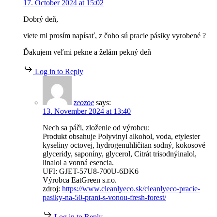
17. October 2024 at 15:02
Dobrý deň,
viete mi prosím napísať, z čoho sú pracie pásiky vyrobené ?
Ďakujem veľmi pekne a želám pekný deň
Log in to Reply
zeozoe
says:
13. November 2024 at 13:40
Nech sa páči, zloženie od výrobcu:
Produkt obsahuje Polyvinyl alkohol, voda, etylester
kyseliny octovej, hydrogenuhličitan sodný, kokosové
glyceridy, saponíny, glycerol, Citrát trisodnýinalol,
linalol a vonná esencia.
UFI: GJET-57U8-700U-6DK6
Výrobca EatGreen s.r.o.
zdroj:
https://www.cleanlyeco.sk/cleanlyeco-pracie-
pasiky-na-50-prani-s-vonou-fresh-forest/
Log in to Reply