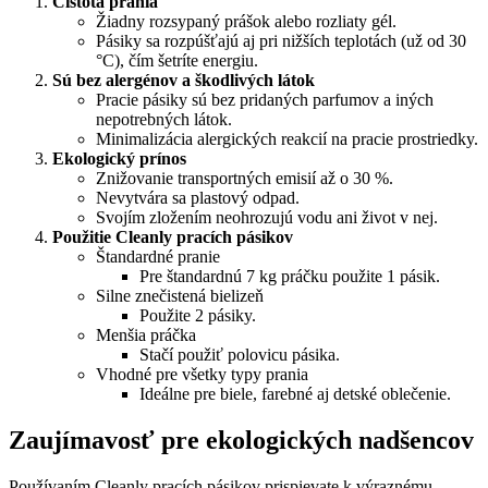
Čistota prania
Žiadny rozsypaný prášok alebo rozliaty gél.
Pásiky sa rozpúšťajú aj pri nižších teplotách (už od 30
°C), čím šetríte energiu.
Sú bez alergénov a škodlivých látok
Pracie pásiky sú bez pridaných parfumov a iných
nepotrebných látok.
Minimalizácia alergických reakcií na pracie prostriedky.
Ekologický prínos
Znižovanie transportných emisií až o 30 %.
Nevytvára sa plastový odpad.
Svojím zložením neohrozujú vodu ani život v nej.
Použitie Cleanly pracích pásikov
Štandardné pranie
Pre štandardnú 7 kg práčku použite 1 pásik.
Silne znečistená bielizeň
Použite 2 pásiky.
Menšia práčka
Stačí použiť polovicu pásika.
Vhodné pre všetky typy prania
Ideálne pre biele, farebné aj detské oblečenie.
Zaujímavosť pre ekologických nadšencov
Používaním Cleanly pracích pásikov prispievate k výraznému