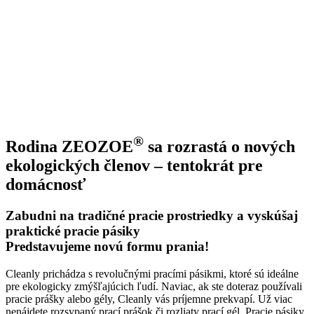
®
Rodina ZEOZOE
sa rozrastá o nových
ekologických členov – tentokrát pre
domácnosť
Zabudni na tradičné pracie prostriedky a vyskúšaj
praktické pracie pásiky
Predstavujeme novú formu prania!
Cleanly prichádza s revolučnými pracími pásikmi, ktoré sú ideálne
pre ekologicky zmýšľajúcich ľudí. Naviac, ak ste doteraz používali
pracie prášky alebo gély, Cleanly vás príjemne prekvapí. Už viac
nenájdete rozsypaný prací prášok či rozliaty prací gél. Pracie pásiky