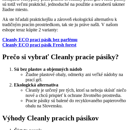
sú totiž veľmi praktické, jednoduché na použitie a nezaberú takmer
žiadne miesto.
Ak ste hľadali praktickejšiu a zároveň ekologickú alternatívu k
tradičným pracím prostriedkom, tak ste ju práve našli. V našom
eshope teraz kúpite 2 varianty:
Cleanly ECO prací pásik bez parfému
Cleanly ECO prací pásik Fresh forest
Prečo si vybrať Cleanly pracie pásiky?
Sú bez plastov a objemných nádob
Žiadne plastové obaly, odmerky ani veľké nádoby na
prací gél.
Ekologická alternatíva
Cleanly je určený pre tých, ktorí sa neboja skúsiť niečo
nové a chcú prispieť k ochrane životného prostredia.
Pracie pásiky sú balené do recyklovaného papierového
obalu na Slovensku.
Výhody Cleanly pracích pásikov