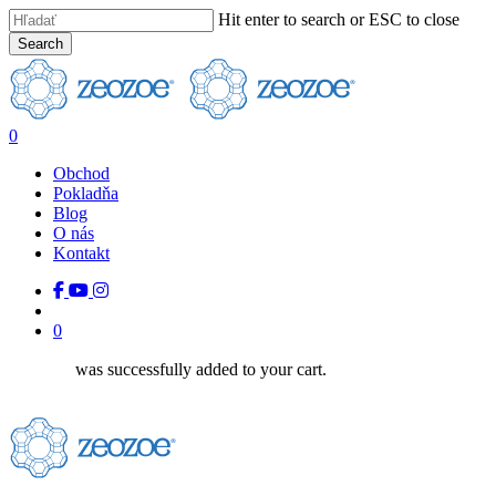
Skip
Hit enter to search or ESC to close
to
Close
Search
main
Close
Menu
content
Search
search
0
Menu
Obchod
Pokladňa
Blog
O nás
Kontakt
facebook
youtube
instagram
tiktok
search
0
was successfully added to your cart.