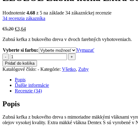
Hodnotenie
4.68
z 5 na základe
34
zákazníckej recenzie
34
recenzia zákazníka
Original
Current
€
5,20
€
3,64
price
price
Zubná kefka z bukového dreva v dvoch farebných vyhotoveniach.
was:
is:
€5,20.
€3,64.
Vyberte si farbu:
Vymazať
množstvo
ZEOZOE
Pridať do košíka
Zubná
Katalógové číslo:
-
Kategórie:
Všetko
,
Zuby
kefka
Extra
Popis
Soft
Ďalšie informácie
Recenzie (34)
Popis
Zubná kefka z bukového dreva s mimoriadne mäkkými vláknami vyrob
olejov vysokej kvality. Extra mäkké vlákna Dentex S sú vyrobené v