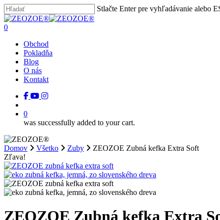
Skip
Stlačte Enter pre vyhľadávanie alebo E
to
Close
main
Search
search
0
content
Menu
Obchod
Pokladňa
Blog
O nás
Kontakt
facebook
youtube
instagram
tiktok
search
0
was successfully added to your cart.
Domov
Všetko
Zuby
ZEOZOE Zubná kefka Extra Soft
Zľava!
ZEOZOE Zubná kefka Extra So