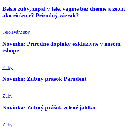
zápal
v
Belšie zuby, zápal v tele, vagíne bez chémie a zeolit
tele,
ako riešenie? Prírodný zázrak?
vagíne
bez
Novinka:
chémie
Prírodné
Telo
Tvár
Zuby
a
doplnky
zeolit
exkluzívne
Novinka: Prírodné doplnky exkluzívne v našom
ako
v
eshope
riešenie?
našom
Prírodný
eshope
zázrak?
Novinka:
Zubný
Zuby
prášok
Paradent
Novinka: Zubný prášok Paradent
Novinka:
Zubný
Zuby
prášok
zelené
Novinka: Zubný prášok zelené jablko
jablko
Recepty
na
Zuby
výrobu