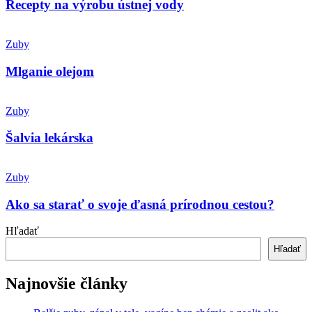
ústnej
Recepty na výrobu ústnej vody
vody
Mlganie
olejom
Zuby
Mlganie olejom
Šalvia
lekárska
Zuby
Šalvia lekárska
Ako
sa
Zuby
starať
o
Ako sa starať o svoje ďasná prírodnou cestou?
svoje
ďasná
Hľadať
prírodnou
Hľadať
cestou?
Najnovšie články