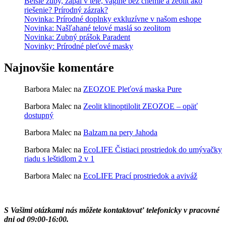
Belšie zuby, zápal v tele, vagíne bez chémie a zeolit ako
riešenie? Prírodný zázrak?
Novinka: Prírodné doplnky exkluzívne v našom eshope
Novinka: Našľahané telové maslá so zeolitom
Novinka: Zubný prášok Paradent
Novinky: Prírodné pleťové masky
Najnovšie komentáre
Barbora Malec
na
ZEOZOE Pleťová maska Pure
Barbora Malec
na
Zeolit klinoptilolit ZEOZOE – opäť
dostupný
Barbora Malec
na
Balzam na pery Jahoda
Barbora Malec
na
EcoLIFE Čistiaci prostriedok do umývačky
riadu s leštidlom 2 v 1
Barbora Malec
na
EcoLIFE Prací prostriedok a aviváž
S Vašimi otázkami nás môžete kontaktovať telefonicky v pracovné
dni od 09:00-16:00.