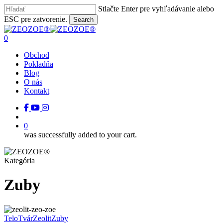
Skip
Stlačte Enter pre vyhľadávanie alebo
to
Close
ESC pre zatvorenie.
Search
main
Close
Menu
content
Search
search
0
Menu
Obchod
Pokladňa
Blog
O nás
Kontakt
facebook
youtube
instagram
tiktok
search
0
was successfully added to your cart.
Kategória
Zuby
Belšie
zuby,
Telo
Tvár
Zeolit
Zuby