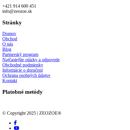
+421 914 600 451
info@zeozoe.sk
Stránky
Domov
Obchod
O nás
Blog
Partnerský program
Najčastejšie otázky a odpovede
Obchodné podmienky
Informácie o doručení
Ochrana osobných údajov
Kontakt
Platobné metódy
© Copyright 2025 | ZEOZOE®
facebook
youtube